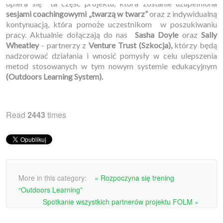
opiera się ta część projektu, która zostanie uzupełniona
sesjami coachingowymi „twarzą w
twarz”
oraz z indywidualną
kontynuacją, która pomoże uczestnikom w poszukiwaniu
pracy. Aktualnie dołączają do nas
Sasha Doyle
oraz
Sally
Wheatley
- partnerzy z
Venture Trust
(Szkocja),
którzy będą
nadzorować działania i wnosić pomysły w celu ulepszenia
metod stosowanych w tym nowym systemie edukacyjnym
(Outdoors Learning System).
Read
2443
times
More in this category:
« Rozpoczyna się trening
“Outdoors Learning”
Spotkanie wszystkich partnerów projektu FOLM »