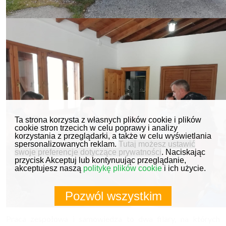
Ta strona korzysta z własnych plików cookie i plików
cookie stron trzecich w celu poprawy i analizy
korzystania z przeglądarki, a także w celu wyświetlania
spersonalizowanych reklam.
Tutaj możesz ustawić
swoje preferencje dotyczące prywatności
. Naciskając
przycisk Akceptuj lub kontynuując przeglądanie,
akceptujesz naszą
politykę plików cookie
i ich użycie.
Pozwól wszystkim
Praca zespołowa i samowiedza to dwa filary, na których