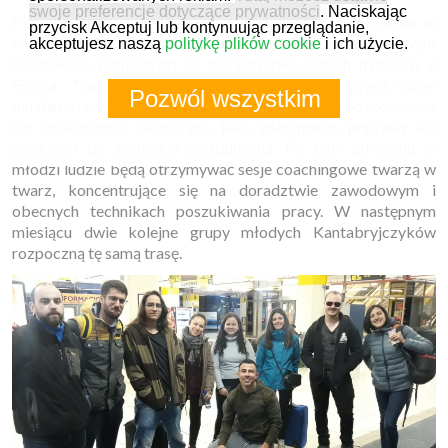
swoje preferencje dotyczące prywatności
. Naciskając
Pierwsza grupa, składająca się z 4 dziewcząt i 5 chłopców, w
przycisk Akceptuj lub kontynuując przeglądanie,
wieku od 20 do 29 lat, spędzi 10 dni w wyjątkowym
akceptujesz naszą
politykę plików cookie
i ich użycie.
środowisku naturalnym, w towarzystwie trzech trenerów z
Femxa. Trenerzy poprowadzą młodych ludzi przez różne
Pozwól wszystkim
działania i wyzwania, których celem jest rozwój i doskonalenie
ich umiejętności osobistych, jako instrumentu poprawy ich
zdolności do zdobycia zatrudnienia. Po tym szkoleniu ci
młodzi ludzie będą otrzymywać sesje coachingowe twarzą w
twarz, koncentrujące się na doradztwie zawodowym i
obecnych technikach poszukiwania pracy. W następnym
miesiącu dwie kolejne grupy młodych Kantabryjczyków
rozpoczną tę samą trasę.