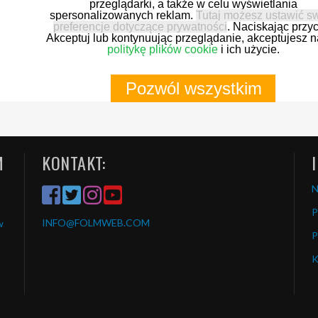
przeglądarki, a także w celu wyświetlania
spersonalizowanych reklam.
Tutaj możesz ustawić s
preferencje dotyczące prywatności
. Naciskając przyc
Akceptuj lub kontynuując przeglądanie, akceptujesz 
politykę plików cookie
i ich użycie.
Pozwól wszystkim
M
KONTAKT:
P
INFO
@FOLMWEB.COM
w
P