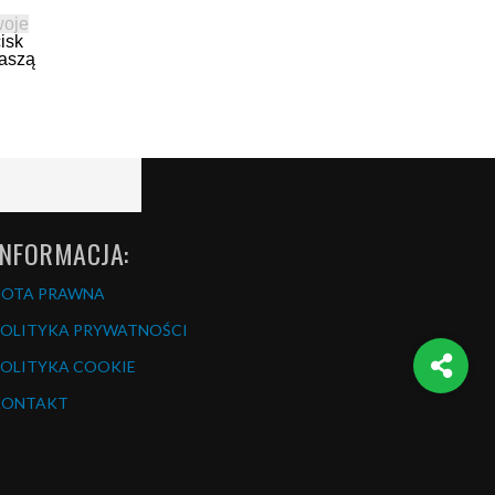
woje
isk
naszą
INFORMACJA:
NOTA PRAWNA
OLITYKA PRYWATNOŚCI
OLITYKA COOKIE
KONTAKT