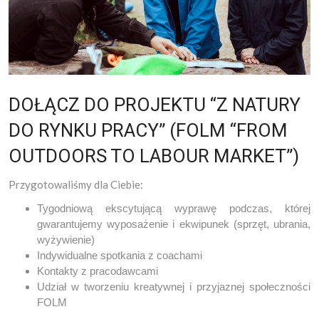
DOŁĄCZ DO PROJEKTU “Z NATURY
DO RYNKU PRACY” (FOLM “FROM
OUTDOORS TO LABOUR MARKET”)
Przygotowaliśmy dla Ciebie:
Tygodniową ekscytującą wyprawę podczas, której
gwarantujemy wyposażenie i ekwipunek (sprzęt, ubrania,
wyżywienie)
Indywidualne spotkania z coachami
Kontakty z pracodawcami
Udział w tworzeniu kreatywnej i przyjaznej społeczności
FOLM