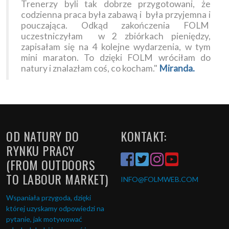
Trenerzy byli tak dobrze przygotowani, że
codzienna praca była zabawą i była przyjemna i
pouczająca. Odkąd zakończenia FOLM
uczestniczyłam w 2 zbiórkach pieniędzy,
zapisałam się na 4 kolejne wydarzenia, w tym
mini maraton. To dzięki FOLM wróciłam do
natury i znalazłam coś, co kocham."
Miranda.
OD NATURY DO
KONTAKT:
RYNKU PRACY
(FROM OUTDOORS
TO LABOUR MARKET)
INFO
@FOLMWEB.COM
Wspaniała przygoda, dzięki
której uzyskamy odpowiedzi na
pytanie, jak motywować