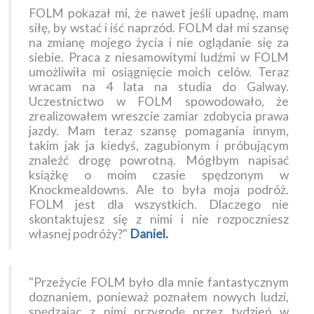
FOLM pokazał mi, że nawet jeśli upadnę, mam
siłę, by wstać i iść naprzód. FOLM dał mi szansę
na zmianę mojego życia i nie oglądanie się za
siebie. Praca z niesamowitymi ludźmi w FOLM
umożliwiła mi osiągnięcie moich celów. Teraz
wracam na 4 lata na studia do Galway.
Uczestnictwo w FOLM spowodowało, że
zrealizowałem wreszcie zamiar zdobycia prawa
jazdy. Mam teraz szansę pomagania innym,
takim jak ja kiedyś, zagubionym i próbującym
znaleźć drogę powrotną. Mógłbym napisać
książkę o moim czasie spędzonym w
Knockmealdowns. Ale to była moja podróż.
FOLM jest dla wszystkich. Dlaczego nie
skontaktujesz się z nimi i nie rozpoczniesz
własnej podróży?"
Daniel.
"Przeżycie FOLM było dla mnie fantastycznym
doznaniem, ponieważ poznałem nowych ludzi,
spędzając z nimi przygodę przez tydzień w