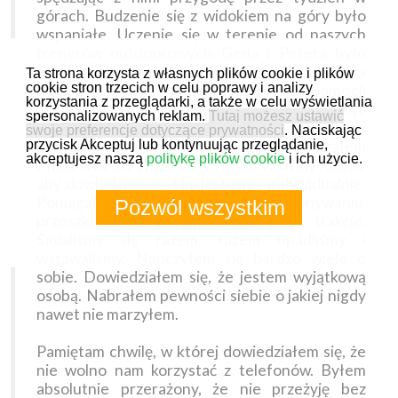
górach. Budzenie się z widokiem na góry było
wspaniałe. Uczenie się w terenie od naszych
trenerów outdoorowych Geda i Petera było
świetne. Wiedza, którą obydwaj posiadają, była
Ta strona korzysta z własnych plików cookie i plików
cookie stron trzecich w celu poprawy i analizy
po prostu niewiarygodna. Ged i Peter pomogli
korzystania z przeglądarki, a także w celu wyświetlania
mi dowiedzieć się o sobie. Nauczyli mnie jak być
spersonalizowanych reklam.
Tutaj możesz ustawić
pewnym siebie. Byli niesamowici. Inni
swoje preferencje dotyczące prywatności
. Naciskając
uczestnicy przygody byli wspaniali i nawiązałem
przycisk Akceptuj lub kontynuując przeglądanie,
akceptujesz naszą
politykę plików cookie
i ich użycie.
z nimi świetne znajomości. Pracowaliśmy razem,
aby dowiedzieć się, kim jesteśmy indywidualnie.
Pomagaliśmy sobie nawzajem w pokonywaniu
Pozwól wszystkim
przeszkód, które napotykaliśmy w trakcie.
Śmialiśmy się razem, razem upadliśmy i
wstawaliśmy. Nauczyłem się bardzo wiele o
sobie. Dowiedziałem się, że jestem wyjątkową
osobą. Nabrałem pewności siebie o jakiej nigdy
nawet nie marzyłem.
Pamiętam chwilę, w której dowiedziałem się, że
nie wolno nam korzystać z telefonów. Byłem
absolutnie przerażony, że nie przeżyję bez