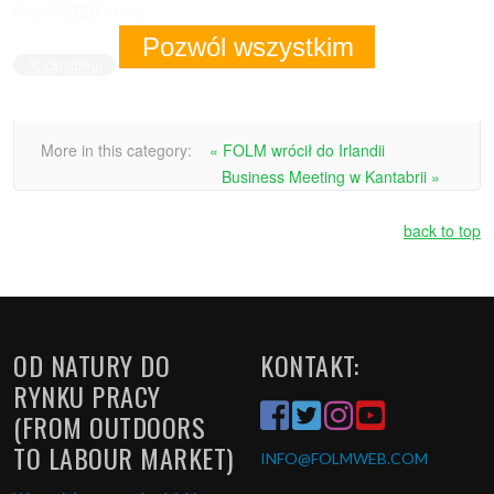
Read
2120
times
Pozwól wszystkim
More in this category:
« FOLM wrócił do Irlandii
Business Meeting w Kantabrii »
back to top
OD NATURY DO
KONTAKT:
RYNKU PRACY
(FROM OUTDOORS
TO LABOUR MARKET)
INFO
@FOLMWEB.COM