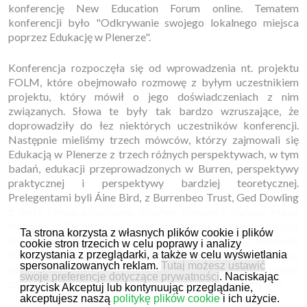
konferencję New Education Forum online. Tematem
konferencji było "Odkrywanie swojego lokalnego miejsca
poprzez Edukację w Plenerze".
Konferencja rozpoczęła się od wprowadzenia nt. projektu
FOLM, które obejmowało rozmowę z byłym uczestnikiem
projektu, który mówił o jego doświadczeniach z nim
związanych. Słowa te były tak bardzo wzruszające, że
doprowadziły do łez niektórych uczestników konferencji.
Następnie mieliśmy trzech mówców, którzy zajmowali się
Edukacją w Plenerze z trzech różnych perspektywach, w tym
badań, edukacji przeprowadzonych w Burren, perspektywy
praktycznej i perspektywy bardziej teoretycznej.
Prelegentami byli Áine Bird, z Burrenbeo Trust, Ged Dowling
z Terra Firma, a następnie Stephen Hannan z Galway Mayo
Institute of Technology. Zaangażowana publiczność i bardzo
Ta strona korzysta z własnych plików cookie i plików
ciekawi prelegenci prowadzą do świetnych dyskusji. Szczerze
cookie stron trzecich w celu poprawy i analizy
można powiedzieć, że zarówno mówcy, jak i publiczność po
korzystania z przeglądarki, a także w celu wyświetlania
spersonalizowanych reklam.
Tutaj możesz ustawić
spotkaniu New Education Forum w Irlandii wyszli
swoje preferencje dotyczące prywatności
. Naciskając
zmotywowani, z ogromną wiedzą i dużą ilością przemyśleń.
przycisk Akceptuj lub kontynuując przeglądanie,
akceptujesz naszą
politykę plików cookie
i ich użycie.