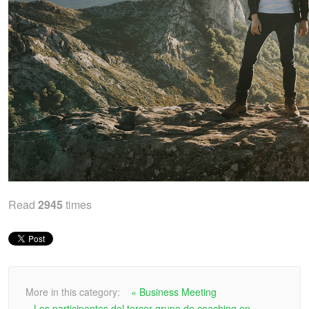
Read
2945
times
More in this category:
« Business Meeting
Los participantes del tercer grupo de coaching en