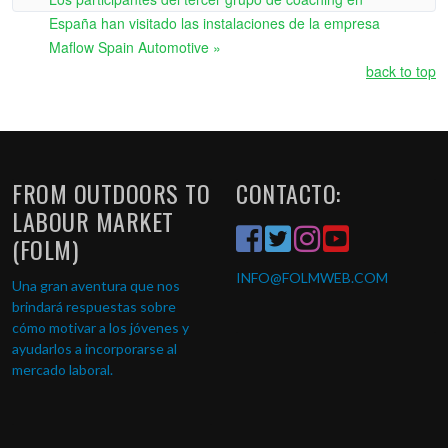
España han visitado las instalaciones de la empresa
Maflow Spain Automotive »
back to top
FROM OUTDOORS TO
CONTACTO:
LABOUR MARKET
(FOLM)
INFO
@FOLMWEB.COM
Una gran aventura que nos
brindará respuestas sobre
cómo motivar a los jóvenes y
ayudarlos a incorporarse al
mercado laboral.