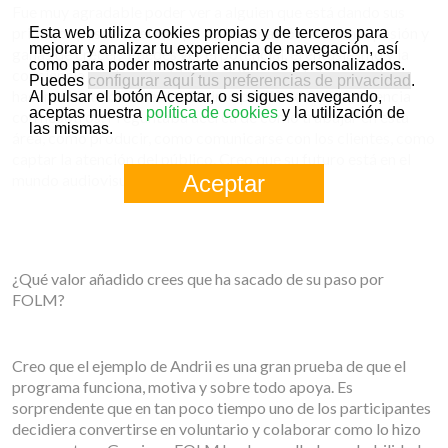
Fue muy agradable poder ver a alguien que está dando sus
primeros pasos en el campo de la filmación con tanta pasión y
Esta web utiliza cookies propias y de terceros para
mejorar y analizar tu experiencia de navegación, así
ganas de crecer. Puedes ver el potencial, el entusiasmo y la
como para poder mostrarte anuncios personalizados.
conciencia que ha adquirido Andrii acerca de lo que quiere
Puedes
configurar aquí tus preferencias de privacidad
.
hacer. Intentó obtener lo máximo posible de su experiencia
Al pulsar el botón Aceptar, o si sigues navegando,
aceptas nuestra
política de cookies
y la utilización de
con nosotros. Preguntaba acerca de cómo trabajar en esta
las mismas.
área, cómo producir, como comunicarse con los clientes, como
captar la atención del público. Creo que su futuro está en el
Aceptar
mundo audiovisual
¿Qué valor añadido crees que ha sacado de su paso por
FOLM?
Creo que el ejemplo de Andrii es una gran prueba de que el
programa funciona, motiva y sobre todo apoya. Es
sorprendente que en tan poco tiempo uno de los participantes
decidiera convertirse en voluntario y colaborar como lo hizo